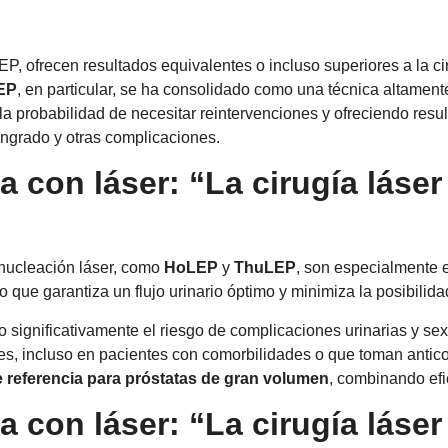
ofrecen resultados equivalentes o incluso superiores a la cir
EP
, en particular, se ha consolidado como una técnica altament
a probabilidad de necesitar reintervenciones y ofreciendo resu
angrado y otras complicaciones.
ca con láser: “La cirugía láser
enucleación láser, como
HoLEP
y
ThuLEP
, son especialmente e
que garantiza un flujo urinario óptimo y minimiza la posibilida
ndo significativamente el riesgo de complicaciones urinarias y s
les, incluso en pacientes con comorbilidades o que toman antic
e referencia para próstatas de gran volumen
, combinando efi
ca con láser: “La cirugía láse