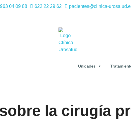
963 04 09 88
622 22 29 62
pacientes@clinica-urosalud.e
Unidades
Tratamient
sobre la cirugía p