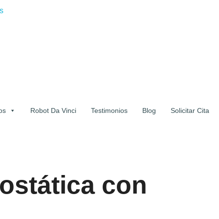
s
os
Robot Da Vinci
Testimonios
Blog
Solicitar Cita
rostática con