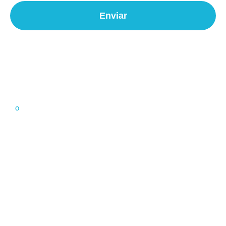
Enviar
Solicite su cita en la clínica ya
Solicitar Cita
o
963 04 09 88
pacientes@clinica-urosalud.es