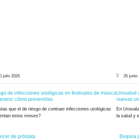
0 julio 2026
26 junio
go de infecciones urológicas en festivales de música
Urosalud 
erano: cómo prevenirlas
nuevas u
ías que el de riesgo de contraer infecciones urológicas
En Urosal
ntan estos meses?
la salud y e
ncer de próstata
Biopsia 