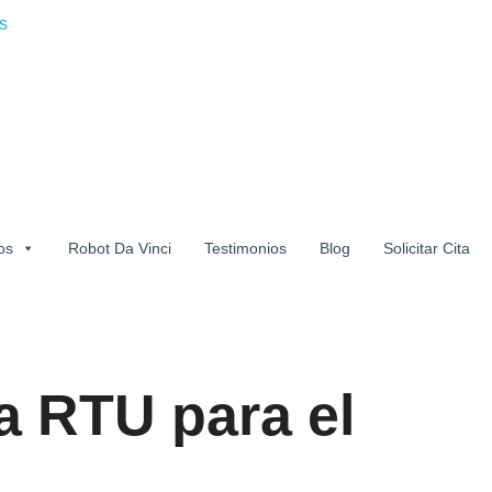
s
os
Robot Da Vinci
Testimonios
Blog
Solicitar Cita
a RTU para el