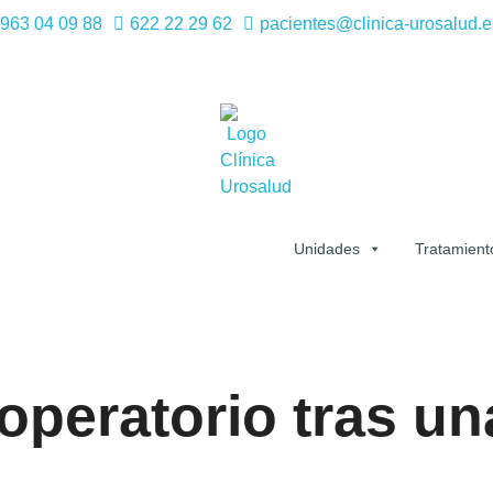
963 04 09 88
622 22 29 62
pacientes@clinica-urosalud.e
Unidades
Tratamient
peratorio tras un