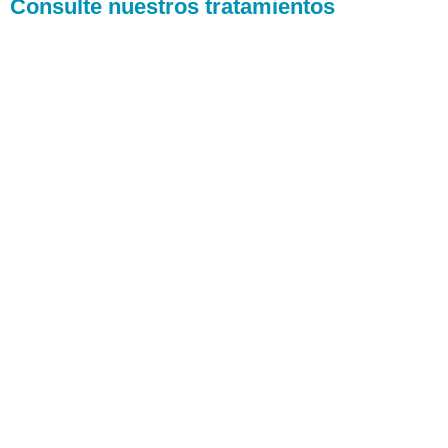
Consulte nuestros tratamientos
Terapia focal del cáncer de
Próstata