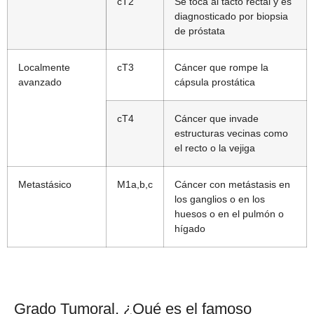
cT2
Se toca al tacto rectal y es
diagnosticado por biopsia
de próstata
Localmente
cT3
Cáncer que rompe la
avanzado
cápsula prostática
cT4
Cáncer que invade
estructuras vecinas como
el recto o la vejiga
Metastásico
M1a,b,c
Cáncer con metástasis en
los ganglios o en los
huesos o en el pulmón o
hígado
Grado Tumoral, ¿Qué es el famoso