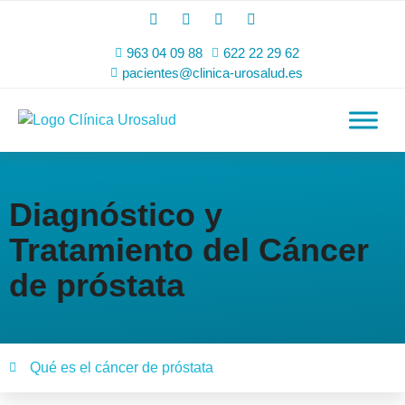
963 04 09 88
622 22 29 62
pacientes@clinica-urosalud.es
Diagnóstico y
Tratamiento del Cáncer
de próstata
Qué es el cáncer de próstata