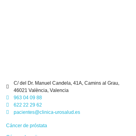
C/ del Dr. Manuel Candela, 41A, Camins al Grau,
46021 València, Valencia
963 04 09 88
622 22 29 62
pacientes@clinica-urosalud.es
Cáncer de próstata